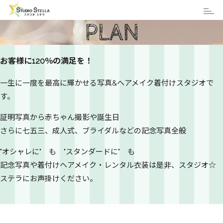
Toggl
PLAN
naviga
プラン
お客様に120％の満足を！
一生に一度を最高に輝かせる写真&ヘアメイク着付けスタジオで
す。
証明写真から赤ちゃん撮影や誕生日
さらに七五三、成人式、ブライダルなどの記念写真全般
"オシャレに" も "スタンダードに" も
記念写真や着付けヘアメイク・レンタル衣装は是非、スタジオ☆
ステラにお声掛けください。